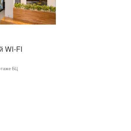
й WI-FI
 этаже БЦ