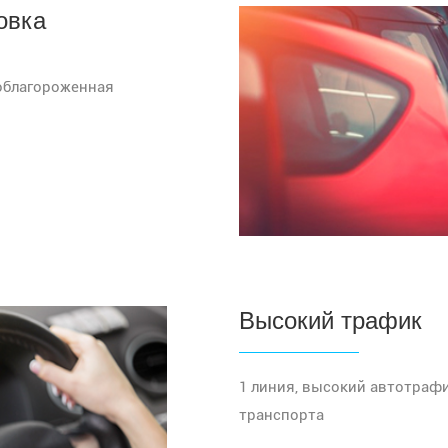
овка
 облагороженная
Высокий трафик
1 линия, высокий автотраф
транспорта